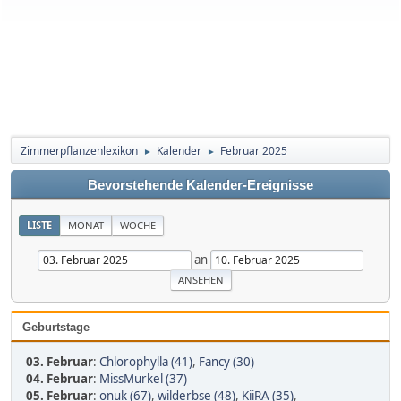
Zimmerpflanzenlexikon
Kalender
Februar 2025
►
►
Bevorstehende Kalender-Ereignisse
LISTE
MONAT
WOCHE
an
Geburtstage
03. Februar
:
Chlorophylla (41)
,
Fancy (30)
04. Februar
:
MissMurkel (37)
05. Februar
:
onuk (67)
,
wilderbse (48)
,
KiiRA (35)
,