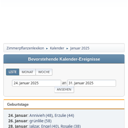
Zimmerpflanzenlexikon
Kalender
Januar 2025
►
►
Bevorstehende Kalender-Ereignisse
LISTE
MONAT
WOCHE
an
Geburtstage
24. Januar
:
Annivieh (48)
,
Erzulie (44)
26. Januar
:
grünlilie (58)
28. Januar
:
Jalizar
,
Engel (40)
,
Rosalie (38)