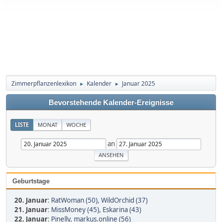
Zimmerpflanzenlexikon
Kalender
Januar 2025
►
►
Bevorstehende Kalender-Ereignisse
LISTE
MONAT
WOCHE
an
Geburtstage
20. Januar
:
RatWoman (50)
,
WildOrchid (37)
21. Januar
:
MissMoney (45)
,
Eskarina (43)
22. Januar
:
Pinelly
,
markus.online (56)