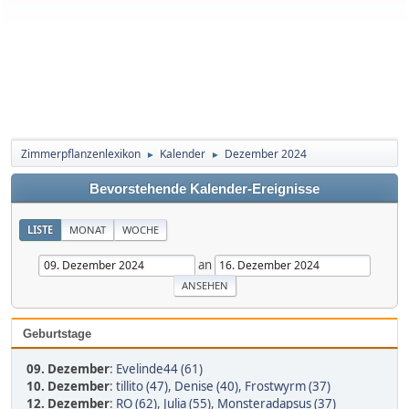
Zimmerpflanzenlexikon
Kalender
Dezember 2024
►
►
Bevorstehende Kalender-Ereignisse
LISTE
MONAT
WOCHE
an
Geburtstage
09. Dezember
:
Evelinde44 (61)
10. Dezember
:
tillito (47)
,
Denise (40)
,
Frostwyrm (37)
12. Dezember
:
RO (62)
,
Julia (55)
,
Monsteradapsus (37)