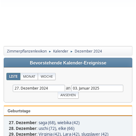
Zimmerpflanzenlexikon
Kalender
Dezember 2024
►
►
Bevorstehende Kalender-Ereignisse
LISTE
MONAT
WOCHE
an
Geburtstage
27. Dezember
:
saga (68)
,
wiebika (42)
28. Dezember
:
uschi (72)
,
elke (66)
29. Dezember
:
Virginia (42)
,
Lara (42)
,
slugslayer (42)