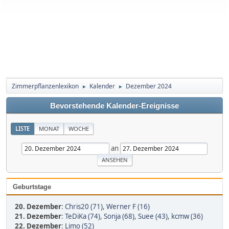
Zimmerpflanzenlexikon
Kalender
Dezember 2024
►
►
Bevorstehende Kalender-Ereignisse
LISTE
MONAT
WOCHE
an
Geburtstage
20. Dezember
:
Chris20 (71)
,
Werner F (16)
21. Dezember
:
TeDiKa (74)
,
Sonja (68)
,
Suee (43)
,
kcmw (36)
22. Dezember
:
Limo (52)