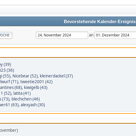
Bevorstehende Kalender-Ereignis
an
OCHE
y (39)
i23 (36)
gi (55)
,
Nicebear (52)
,
kleinerdackel (37)
lwurf (71)
,
tweetie2001 (42)
lantines (68)
,
kiwigelb (43)
1 (52)
,
latita (41)
s (73)
,
blechichen (46)
wer61 (63)
,
alexyash (30)
November)