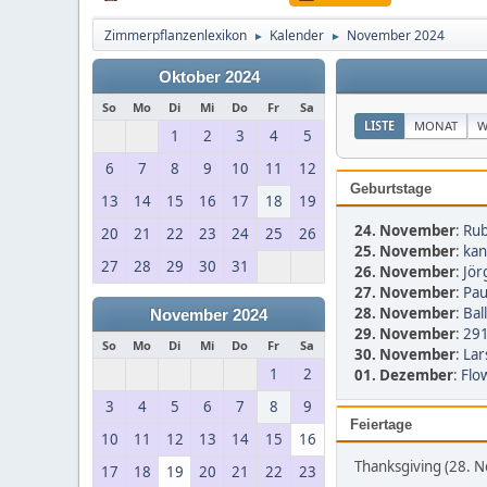
Zimmerpflanzenlexikon
Kalender
November 2024
►
►
Oktober 2024
So
Mo
Di
Mi
Do
Fr
Sa
LISTE
MONAT
W
1
2
3
4
5
6
7
8
9
10
11
12
Geburtstage
13
14
15
16
17
18
19
24. November
:
Rub
20
21
22
23
24
25
26
25. November
:
kan
27
28
29
30
31
26. November
:
Jör
27. November
:
Pau
28. November
:
Bal
November 2024
29. November
:
291
So
Mo
Di
Mi
Do
Fr
Sa
30. November
:
Lar
1
2
01. Dezember
:
Flo
3
4
5
6
7
8
9
Feiertage
10
11
12
13
14
15
16
Thanksgiving (28. 
17
18
19
20
21
22
23