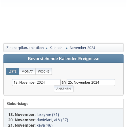
Zimmerpflanzenlexikon
Kalender
November 2024
►
►
Bevorstehende Kalender-Ereignisse
LISTE
MONAT
WOCHE
an
Geburtstage
18. November
:
luxsylvie (71)
20. November
:
danielani
,
aLV (37)
21. November
:
keva (46)