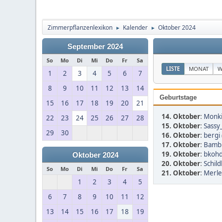
Zimmerpflanzenlexikon
Kalender
Oktober 2024
►
►
September 2024
So
Mo
Di
Mi
Do
Fr
Sa
LISTE
MONAT
W
1
2
3
4
5
6
7
8
9
10
11
12
13
14
Geburtstage
15
16
17
18
19
20
21
14. Oktober
:
Monki
22
23
24
25
26
27
28
15. Oktober
:
Sassy
29
30
16. Oktober
:
bergi 
17. Oktober
:
Bamb
19. Oktober
:
bkohd
Oktober 2024
20. Oktober
:
Schild
So
Mo
Di
Mi
Do
Fr
Sa
21. Oktober
:
Merle
1
2
3
4
5
6
7
8
9
10
11
12
13
14
15
16
17
18
19