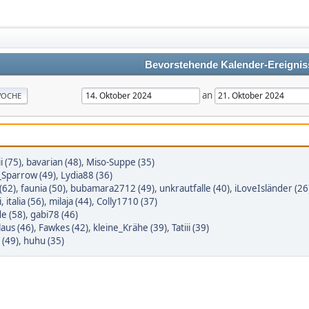
Bevorstehende Kalender-Ereignis
an
OCHE
i (75)
,
bavarian (48)
,
Miso-Suppe (35)
_Sparrow (49)
,
Lydia88 (36)
(62)
,
faunia (50)
,
bubamara2712 (49)
,
unkrautfalle (40)
,
iLoveIsländer (26
i
,
italia (56)
,
milaja (44)
,
Colly1710 (37)
e (58)
,
gabi78 (46)
laus (46)
,
Fawkes (42)
,
kleine_Krähe (39)
,
Tatiii (39)
 (49)
,
huhu (35)