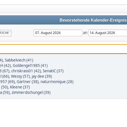
Bevorstehende Kalender-Ereignis
an
OCHE
4)
,
Sabbelviech (41)
_H (42)
,
Goldengel1985 (41)
3 (67)
,
chriskrass01 (42)
,
SenatiC (37)
l (66)
,
Wessy (57)
,
jay dee (39)
1957 (69)
,
Gärtner (38)
,
naturmonique (28)
 (50)
,
Kleene (37)
sa (59)
,
zimmerdschungel (39)