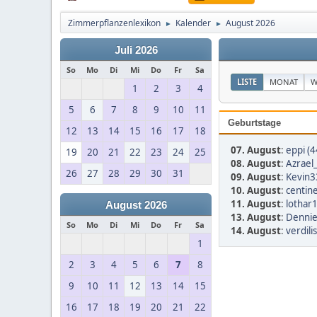
Zimmerpflanzenlexikon
Kalender
August 2026
►
►
Juli 2026
So
Mo
Di
Mi
Do
Fr
Sa
LISTE
MONAT
W
1
2
3
4
5
6
7
8
9
10
11
Geburtstage
12
13
14
15
16
17
18
07. August
:
eppi (4
19
20
21
22
23
24
25
08. August
:
Azrael
26
27
28
29
30
31
09. August
:
Kevin3
10. August
:
centine
11. August
:
lothar
August 2026
13. August
:
Dennie
So
Mo
Di
Mi
Do
Fr
Sa
14. August
:
verdili
1
2
3
4
5
6
7
8
9
10
11
12
13
14
15
16
17
18
19
20
21
22