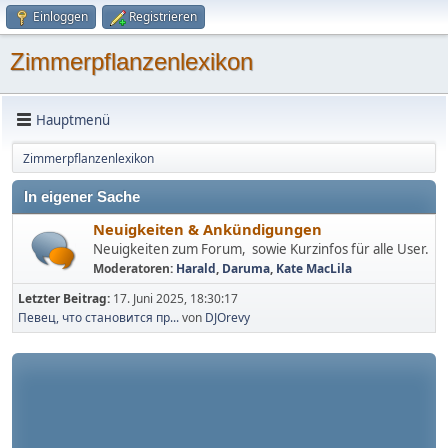
Einloggen
Registrieren
Zimmerpflanzenlexikon
Hauptmenü
Zimmerpflanzenlexikon
In eigener Sache
Neuigkeiten & Ankündigungen
Neuigkeiten zum Forum, sowie Kurzinfos für alle User.
Moderatoren:
Harald
,
Daruma
,
Kate MacLila
Letzter Beitrag:
17. Juni 2025, 18:30:17
Певец, что становится пр...
von
DJOrevy