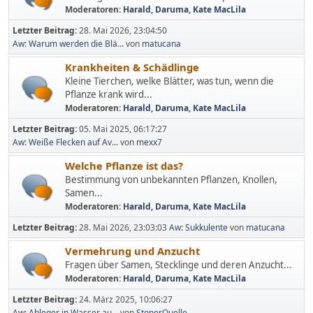
Moderatoren:
Harald
,
Daruma
,
Kate MacLila
Letzter Beitrag:
28. Mai 2026, 23:04:50
Aw: Warum werden die Blä...
von
matucana
Krankheiten & Schädlinge
Kleine Tierchen, welke Blätter, was tun, wenn die
Pflanze krank wird...
Moderatoren:
Harald
,
Daruma
,
Kate MacLila
Letzter Beitrag:
05. Mai 2025, 06:17:27
Aw: Weiße Flecken auf Av...
von
mexx7
Welche Pflanze ist das?
Bestimmung von unbekannten Pflanzen, Knollen,
Samen...
Moderatoren:
Harald
,
Daruma
,
Kate MacLila
Letzter Beitrag:
28. Mai 2026, 23:03:03
Aw: Sukkulente
von
matucana
Vermehrung und Anzucht
Fragen über Samen, Stecklinge und deren Anzucht...
Moderatoren:
Harald
,
Daruma
,
Kate MacLila
Letzter Beitrag:
24. März 2025, 10:06:27
Aw: Ableger in Wasser au...
von
StonerQuelle