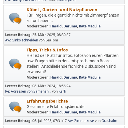
Kübel-, Garten- und Nutzpflanzen
Für Fragen, die eigentlich nichts mit Zimmerpflanzen
zu tun haben...
Moderatoren:
Harald
,
Daruma
,
Kate MacLila
Letzter Beitrag:
25. März 2025, 08:30:37
Aw: Ginko schneiden
von LeaTom
Tipps, Tricks & Infos
Hier ist der Platz für Infos, Fotos von euren Pflanzen
usw. Fragen bitte in den entsprechenden Boards
stellen!! Anschließende fachliche Diskussionen sind
erwünscht!
Moderatoren:
Harald
,
Daruma
,
Kate MacLila
Letzter Beitrag:
08. März 2024, 18:56:24
Re: Adressen von Samenan...
von
Karli
Erfahrungsberichte
Gesammelte Erfahrungsberichte
Moderatoren:
Harald
,
Daruma
,
Kate MacLila
Letzter Beitrag:
06. Juli 2025, 07:31:17
Aw: Zimmerrose
von
Grashalm