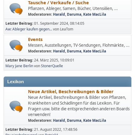
Tausche / Verkaufe / Suche
Pflanzen, Ableger, Samen, Bücher, Utensiilien, ...
Moderatoren:
Harald
,
Daruma
,
Kate MacLila
Letzter Beitrag:
01. September 2024, 08:14:05
Aw: Ableger kaufen gegen...
von LeaTom
Events
Messen, Ausstellungen, TV-Sendungen, Flohmärkte, ...
Moderatoren:
Harald
,
Daruma
,
Kate MacLila
Letzter Beitrag:
24. März 2025, 10:09:01
Mary Jane Berlin
von
StonerQuelle
Lexikon
Neue Artikel, Beschreibungen & Bilder
Neue Artikel, Beschreibungen & Bilder von Pflanzen,
Krankheiten und Schädlingen für das Lexikon. Für
Fragen usw. bitte die entsprechenden anderen Boards
verwenden!
Moderatoren:
Harald
,
Daruma
,
Kate MacLila
Letzter Beitrag:
21. August 2022, 17:48:56