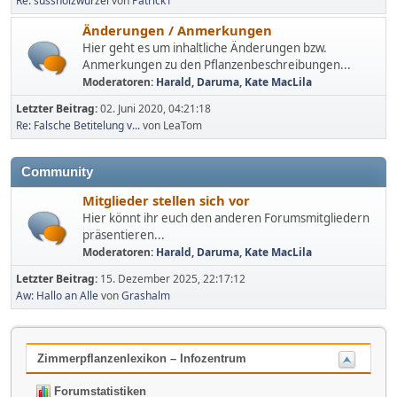
Re: süssholzwurzel
von
Patrick1
Änderungen / Anmerkungen
Hier geht es um inhaltliche Änderungen bzw.
Anmerkungen zu den Pflanzenbeschreibungen...
Moderatoren:
Harald
,
Daruma
,
Kate MacLila
Letzter Beitrag:
02. Juni 2020, 04:21:18
Re: Falsche Betitelung v...
von LeaTom
Community
Mitglieder stellen sich vor
Hier könnt ihr euch den anderen Forumsmitgliedern
präsentieren...
Moderatoren:
Harald
,
Daruma
,
Kate MacLila
Letzter Beitrag:
15. Dezember 2025, 22:17:12
Aw: Hallo an Alle
von
Grashalm
Zimmerpflanzenlexikon – Infozentrum
Forumstatistiken