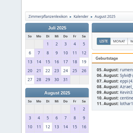
Zimmerpflanzenlexikon
Kalender
August 2025
►
►
Juli 2025
So
Mo
Di
Mi
Do
Fr
Sa
LISTE
MONAT
W
1
2
3
4
5
6
7
8
9
10
11
12
Geburtstage
13
14
15
16
17
18
19
05. August
:
rumens
20
21
22
23
24
25
26
06. August
:
Sylvi@ 
27
28
29
30
31
07. August
:
eppi (4
08. August
:
Azrael
09. August
:
Kevin3
August 2025
10. August
:
centine
So
Mo
Di
Mi
Do
Fr
Sa
11. August
:
lothar
1
2
3
4
5
6
7
8
9
10
11
12
13
14
15
16