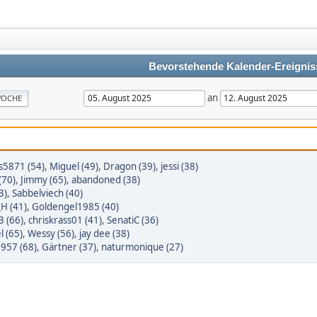
Bevorstehende Kalender-Ereignis
an
OCHE
5871 (54)
,
Miguel (49)
,
Dragon (39)
,
jessi (38)
(70)
,
Jimmy (65)
,
abandoned (38)
3)
,
Sabbelviech (40)
_H (41)
,
Goldengel1985 (40)
3 (66)
,
chriskrass01 (41)
,
SenatiC (36)
l (65)
,
Wessy (56)
,
jay dee (38)
1957 (68)
,
Gärtner (37)
,
naturmonique (27)