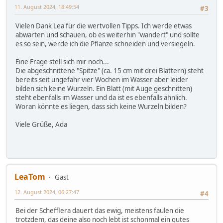
11. August 2024, 18:49:54
#3
Vielen Dank Lea für die wertvollen Tipps. Ich werde etwas
abwarten und schauen, ob es weiterhin "wandert" und sollte
es so sein, werde ich die Pflanze schneiden und versiegeln.
Eine Frage stell sich mir noch...
Die abgeschnittene "Spitze" (ca. 15 cm mit drei Blättern) steht
bereits seit ungefähr vier Wochen im Wasser aber leider
bilden sich keine Wurzeln. Ein Blatt (mit Auge geschnitten)
steht ebenfalls im Wasser und da ist es ebenfalls ähnlich.
Woran könnte es liegen, dass sich keine Wurzeln bilden?
Viele Grüße, Ada
LeaTom
Gast
12. August 2024, 06:27:47
#4
Bei der Schefflera dauert das ewig, meistens faulen die
trotzdem, das deine also noch lebt ist schonmal ein gutes