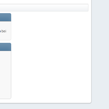
o
bei