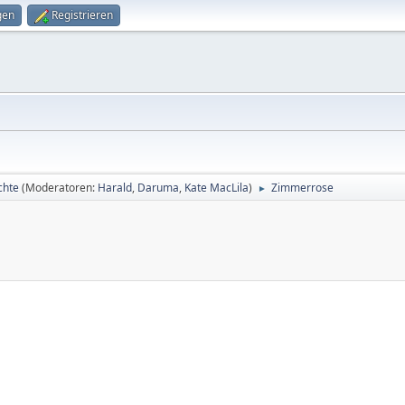
gen
Registrieren
chte
(Moderatoren:
Harald
,
Daruma
,
Kate MacLila
)
Zimmerrose
►