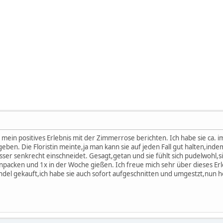
r mein positives Erlebnis mit der Zimmerrose berichten. Ich habe sie ca. 
ben. Die Floristin meinte,ja man kann sie auf jeden Fall gut halten,ind
ser senkrecht einschneidet. Gesagt,getan und sie fühlt sich pudelwohl,si
npacken und 1x in der Woche gießen. Ich freue mich sehr über dieses Erl
 gekauft,ich habe sie auch sofort aufgeschnitten und umgestzt,nun hof