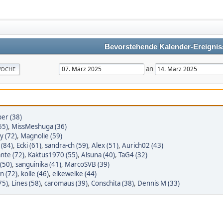
Bevorstehende Kalender-Ereignis
an
OCHE
er (38)
55)
,
MissMeshuga (36)
y (72)
,
Magnolie (59)
 (84)
,
Ecki (61)
,
sandra-ch (59)
,
Alex (51)
,
Aurich02 (43)
nte (72)
,
Kaktus1970 (55)
,
Alsuna (40)
,
TaG4 (32)
(50)
,
sanguinika (41)
,
MarcoSVB (39)
n (72)
,
kolle (46)
,
elkewelke (44)
75)
,
Lines (58)
,
caromaus (39)
,
Conschita (38)
,
Dennis M (33)