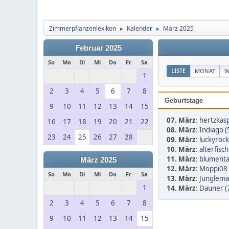
Zimmerpflanzenlexikon
Kalender
März 2025
►
►
Februar 2025
So
Mo
Di
Mi
Do
Fr
Sa
LISTE
MONAT
W
1
2
3
4
5
6
7
8
Geburtstage
9
10
11
12
13
14
15
07. März
:
hertzkasp
16
17
18
19
20
21
22
08. März
:
Indiago (
23
24
25
26
27
28
09. März
:
luckyrock
10. März
:
alterfisch
11. März
:
blumenta
März 2025
12. März
:
Moppi08 
So
Mo
Di
Mi
Do
Fr
Sa
13. März
:
Junglema
1
14. März
:
Dauner (
2
3
4
5
6
7
8
9
10
11
12
13
14
15