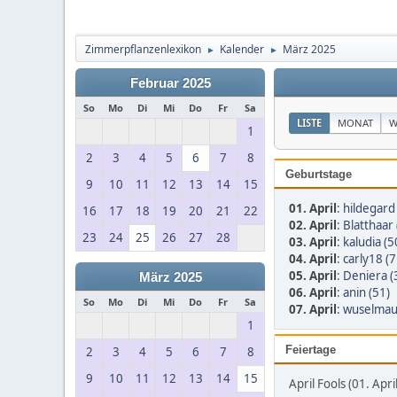
Zimmerpflanzenlexikon
Kalender
März 2025
►
►
Februar 2025
So
Mo
Di
Mi
Do
Fr
Sa
LISTE
MONAT
W
1
2
3
4
5
6
7
8
Geburtstage
9
10
11
12
13
14
15
01. April
:
hildegard
16
17
18
19
20
21
22
02. April
:
Blatthaar 
23
24
25
26
27
28
03. April
:
kaludia (5
04. April
:
carly18 (7
05. April
:
Deniera (
März 2025
06. April
:
anin (51)
So
Mo
Di
Mi
Do
Fr
Sa
07. April
:
wuselmau
1
Feiertage
2
3
4
5
6
7
8
9
10
11
12
13
14
15
April Fools (01. April