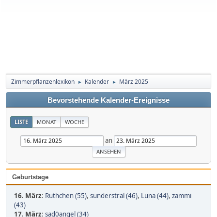
Zimmerpflanzenlexikon
Kalender
März 2025
►
►
Bevorstehende Kalender-Ereignisse
LISTE
MONAT
WOCHE
an
Geburtstage
16. März
:
Ruthchen (55)
,
sunderstral (46)
,
Luna (44)
,
zammi
(43)
17. März
:
sad0angel (34)