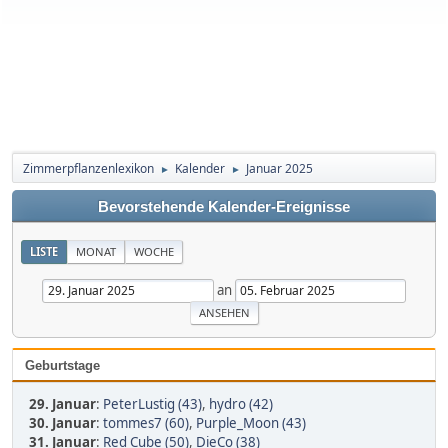
Zimmerpflanzenlexikon
Kalender
Januar 2025
►
►
Bevorstehende Kalender-Ereignisse
LISTE
MONAT
WOCHE
an
Geburtstage
29. Januar
:
PeterLustig (43)
,
hydro (42)
30. Januar
:
tommes7 (60)
,
Purple_Moon (43)
31. Januar
:
Red Cube (50)
,
DieCo (38)