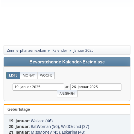
Zimmerpflanzenlexikon
Kalender
Januar 2025
►
►
Bevorstehende Kalender-Ereignisse
LISTE
MONAT
WOCHE
an
Geburtstage
19. Januar
:
Wallace (46)
20. Januar
:
RatWoman (50)
,
WildOrchid (37)
21. Januar
:
MissMoney (45)
,
Eskarina (43)