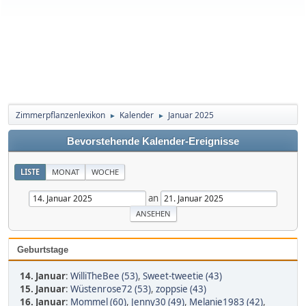
Zimmerpflanzenlexikon
Kalender
Januar 2025
►
►
Bevorstehende Kalender-Ereignisse
LISTE
MONAT
WOCHE
an
Geburtstage
14. Januar
:
WilliTheBee (53)
,
Sweet-tweetie (43)
15. Januar
:
Wüstenrose72 (53)
,
zoppsie (43)
16. Januar
:
Mommel (60)
,
Jenny30 (49)
,
Melanie1983 (42)
,