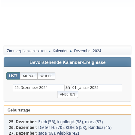
Zimmerpflanzenlexikon
Kalender
Dezember 2024
►
►
Bevorstehende Kalender-Ereignisse
LISTE
MONAT
WOCHE
an
Geburtstage
25. Dezember
:
Fledi (56)
,
kigollogik (38)
,
marv (37)
26. Dezember
:
Dieter H. (70)
,
KDE66 (58)
,
Bandida (45)
27. Dezember
:
saga (68)
,
wiebika (42)