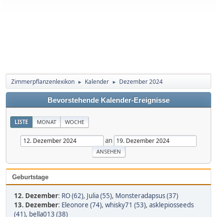
Zimmerpflanzenlexikon
Kalender
Dezember 2024
►
►
Bevorstehende Kalender-Ereignisse
LISTE
MONAT
WOCHE
an
Geburtstage
12. Dezember
:
RO (62)
,
Julia (55)
,
Monsteradapsus (37)
13. Dezember
:
Eleonore (74)
,
whisky71 (53)
,
asklepiosseeds
(41)
,
bella013 (38)