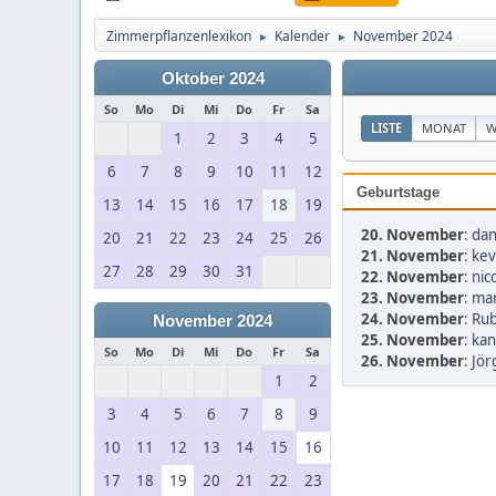
Zimmerpflanzenlexikon
Kalender
November 2024
►
►
Oktober 2024
So
Mo
Di
Mi
Do
Fr
Sa
LISTE
MONAT
W
1
2
3
4
5
6
7
8
9
10
11
12
Geburtstage
13
14
15
16
17
18
19
20. November
:
dan
20
21
22
23
24
25
26
21. November
:
kev
27
28
29
30
31
22. November
:
nic
23. November
:
man
24. November
:
Rub
November 2024
25. November
:
kan
So
Mo
Di
Mi
Do
Fr
Sa
26. November
:
Jör
1
2
3
4
5
6
7
8
9
10
11
12
13
14
15
16
17
18
19
20
21
22
23