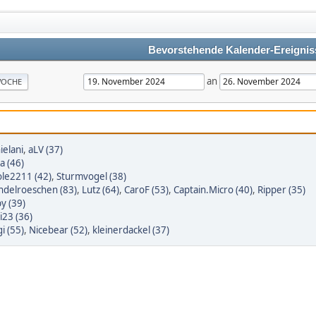
Bevorstehende Kalender-Ereignis
an
OCHE
ielani
,
aLV (37)
a (46)
ole2211 (42)
,
Sturmvogel (38)
delroeschen (83)
,
Lutz (64)
,
CaroF (53)
,
Captain.Micro (40)
,
Ripper (35)
y (39)
i23 (36)
gi (55)
,
Nicebear (52)
,
kleinerdackel (37)