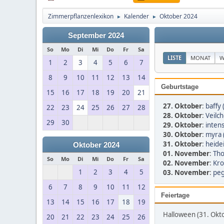
Zimmerpflanzenlexikon
Kalender
Oktober 2024
►
►
September 2024
So
Mo
Di
Mi
Do
Fr
Sa
LISTE
MONAT
W
1
2
3
4
5
6
7
8
9
10
11
12
13
14
Geburtstage
15
16
17
18
19
20
21
27. Oktober
:
baffy 
22
23
24
25
26
27
28
28. Oktober
:
Veilch
29
30
29. Oktober
:
inten
30. Oktober
:
myra 
31. Oktober
:
heidei
Oktober 2024
01. November
:
Tho
So
Mo
Di
Mi
Do
Fr
Sa
02. November
:
Kro
1
2
3
4
5
03. November
:
peg
6
7
8
9
10
11
12
Feiertage
13
14
15
16
17
18
19
Halloween (31. Okt
20
21
22
23
24
25
26