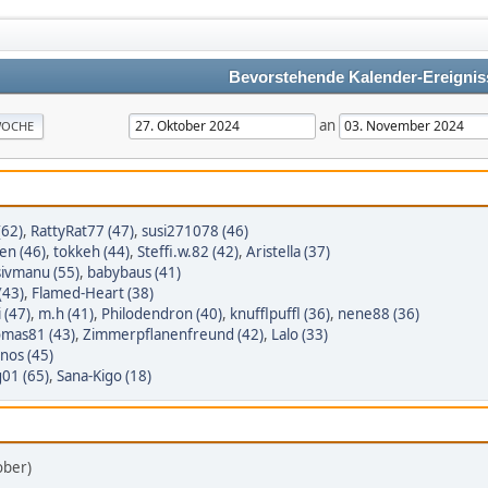
Bevorstehende Kalender-Ereignis
an
OCHE
(62)
,
RattyRat77 (47)
,
susi271078 (46)
en (46)
,
tokkeh (44)
,
Steffi.w.82 (42)
,
Aristella (37)
sivmanu (55)
,
babybaus (41)
(43)
,
Flamed-Heart (38)
 (47)
,
m.h (41)
,
Philodendron (40)
,
knufflpuffl (36)
,
nene88 (36)
mas81 (43)
,
Zimmerpflanenfreund (42)
,
Lalo (33)
nos (45)
01 (65)
,
Sana-Kigo (18)
ober)