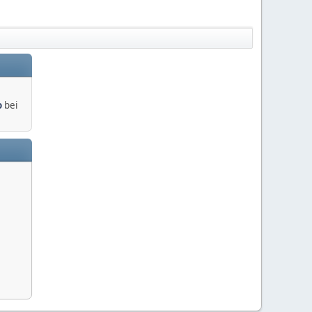
o
bei