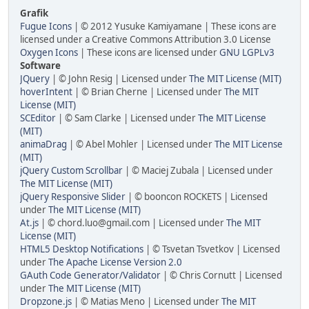
Grafik
Fugue Icons
| © 2012 Yusuke Kamiyamane | These icons are
licensed under a Creative Commons Attribution 3.0 License
Oxygen Icons
| These icons are licensed under
GNU LGPLv3
Software
JQuery
| © John Resig | Licensed under
The MIT License (MIT)
hoverIntent
| © Brian Cherne | Licensed under
The MIT
License (MIT)
SCEditor
| © Sam Clarke | Licensed under
The MIT License
(MIT)
animaDrag
| © Abel Mohler | Licensed under
The MIT License
(MIT)
jQuery Custom Scrollbar
| © Maciej Zubala | Licensed under
The MIT License (MIT)
jQuery Responsive Slider
| © booncon ROCKETS | Licensed
under
The MIT License (MIT)
At.js
| © chord.luo@gmail.com | Licensed under
The MIT
License (MIT)
HTML5 Desktop Notifications
| © Tsvetan Tsvetkov | Licensed
under
The Apache License Version 2.0
GAuth Code Generator/Validator
| © Chris Cornutt | Licensed
under
The MIT License (MIT)
Dropzone.js
| © Matias Meno | Licensed under
The MIT