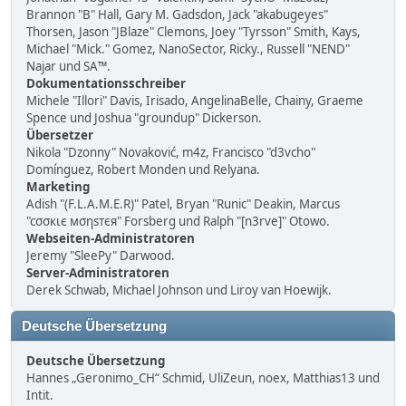
Brannon "B" Hall, Gary M. Gadsdon, Jack "akabugeyes"
Thorsen, Jason "JBlaze" Clemons, Joey "Tyrsson" Smith, Kays,
Michael "Mick." Gomez, NanoSector, Ricky., Russell "NEND"
Najar und SA™.
Dokumentationsschreiber
Michele "Illori" Davis, Irisado, AngelinaBelle, Chainy, Graeme
Spence und Joshua "groundup" Dickerson.
Übersetzer
Nikola "Dzonny" Novaković, m4z, Francisco "d3vcho"
Domínguez, Robert Monden und Relyana.
Marketing
Adish "(F.L.A.M.E.R)" Patel, Bryan "Runic" Deakin, Marcus
"cσσкιє мσηѕтєя" Forsberg und Ralph "[n3rve]" Otowo.
Webseiten-Administratoren
Jeremy "SleePy" Darwood.
Server-Administratoren
Derek Schwab, Michael Johnson und Liroy van Hoewijk.
Deutsche Übersetzung
Deutsche Übersetzung
Hannes „Geronimo_CH“ Schmid, UliZeun, noex, Matthias13 und
Intit.