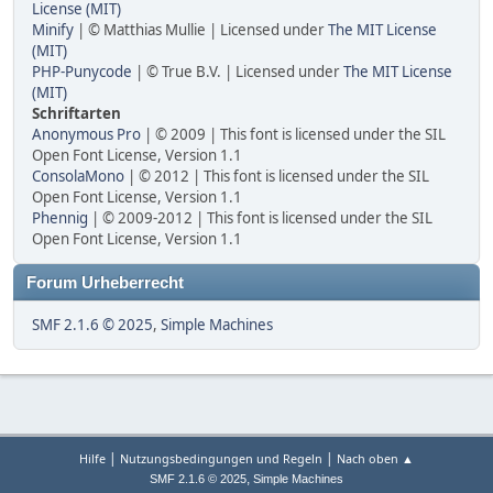
License (MIT)
Minify
| © Matthias Mullie | Licensed under
The MIT License
(MIT)
PHP-Punycode
| © True B.V. | Licensed under
The MIT License
(MIT)
Schriftarten
Anonymous Pro
| © 2009 | This font is licensed under the SIL
Open Font License, Version 1.1
ConsolaMono
| © 2012 | This font is licensed under the SIL
Open Font License, Version 1.1
Phennig
| © 2009-2012 | This font is licensed under the SIL
Open Font License, Version 1.1
Forum Urheberrecht
SMF 2.1.6 © 2025
,
Simple Machines
|
|
Hilfe
Nutzungsbedingungen und Regeln
Nach oben ▲
,
SMF 2.1.6 © 2025
Simple Machines