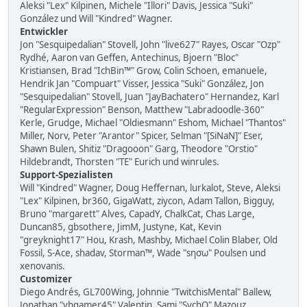
Aleksi "Lex" Kilpinen, Michele "Illori" Davis, Jessica "Suki"
González und Will "Kindred" Wagner.
Entwickler
Jon "Sesquipedalian" Stovell, John "live627" Rayes, Oscar "Ozp"
Rydhé, Aaron van Geffen, Antechinus, Bjoern "Bloc"
Kristiansen, Brad "IchBin™" Grow, Colin Schoen, emanuele,
Hendrik Jan "Compuart" Visser, Jessica "Suki" González, Jon
"Sesquipedalian" Stovell, Juan "JayBachatero" Hernandez, Karl
"RegularExpression" Benson, Matthew "Labradoodle-360"
Kerle, Grudge, Michael "Oldiesmann" Eshom, Michael "Thantos"
Miller, Norv, Peter "Arantor" Spicer, Selman "[SiNaN]" Eser,
Shawn Bulen, Shitiz "Dragooon" Garg, Theodore "Orstio"
Hildebrandt, Thorsten "TE" Eurich und winrules.
Support-Spezialisten
Will "Kindred" Wagner, Doug Heffernan, lurkalot, Steve, Aleksi
"Lex" Kilpinen, br360, GigaWatt, ziycon, Adam Tallon, Bigguy,
Bruno "margarett" Alves, CapadY, ChalkCat, Chas Large,
Duncan85, gbsothere, JimM, Justyne, Kat, Kevin
"greyknight17" Hou, Krash, Mashby, Michael Colin Blaber, Old
Fossil, S-Ace, shadav, Storman™, Wade "sησω" Poulsen und
xenovanis.
Customizer
Diego Andrés, GL700Wing, Johnnie "TwitchisMental" Ballew,
Jonathan "vbgamer45" Valentin, Sami "SychO" Mazouz,