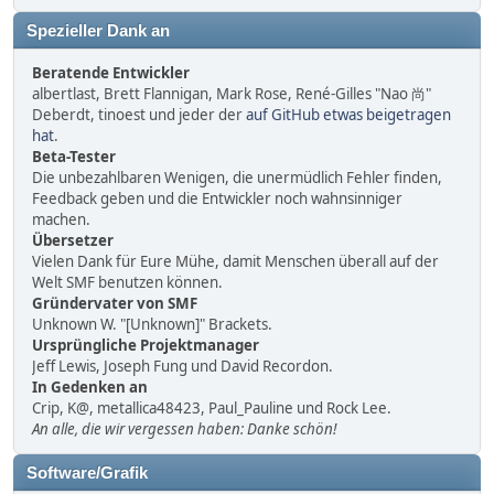
Spezieller Dank an
Beratende Entwickler
albertlast, Brett Flannigan, Mark Rose, René-Gilles "Nao 尚"
Deberdt, tinoest und jeder der
auf GitHub etwas beigetragen
hat
.
Beta-Tester
Die unbezahlbaren Wenigen, die unermüdlich Fehler finden,
Feedback geben und die Entwickler noch wahnsinniger
machen.
Übersetzer
Vielen Dank für Eure Mühe, damit Menschen überall auf der
Welt SMF benutzen können.
Gründervater von SMF
Unknown W. "[Unknown]" Brackets.
Ursprüngliche Projektmanager
Jeff Lewis, Joseph Fung und David Recordon.
In Gedenken an
Crip, K@, metallica48423, Paul_Pauline und Rock Lee.
An alle, die wir vergessen haben: Danke schön!
Software/Grafik