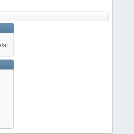
o
bei