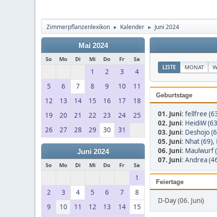
Zimmerpflanzenlexikon
Kalender
Juni 2024
►
►
Mai 2024
So
Mo
Di
Mi
Do
Fr
Sa
LISTE
MONAT
W
1
2
3
4
5
6
7
8
9
10
11
Geburtstage
12
13
14
15
16
17
18
01. Juni
:
fellfree (6
19
20
21
22
23
24
25
02. Juni
:
HeidiW (63
26
27
28
29
30
31
03. Juni
:
Deshojo (6
05. Juni
:
Nhat (69)
,
06. Juni
:
Maulwurf 
Juni 2024
07. Juni
:
Andrea (4
So
Mo
Di
Mi
Do
Fr
Sa
1
Feiertage
2
3
4
5
6
7
8
D-Day (06. Juni)
9
10
11
12
13
14
15