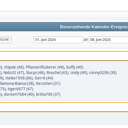
Bevorstehende Kalender-Ereignis
an
OCHE
3)
,
chipsie (48)
,
Pflanzenflüsterer (48)
,
buffy (40)
)
,
Nido32 (47)
,
Slurps (46)
,
Rouchel (43)
,
cindy (40)
,
conny0206 (38)
9)
,
Heike1958 (66)
,
Gerrit (44)
Ramona-Bianca (38)
,
Kerzchen (31)
(75)
,
tiger6677 (47)
6)
,
doreen7684 (40)
,
britta706 (37)