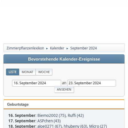
Zimmerpflanzenlexikon
Kalender
September 2024
►
►
Bevorstehende Kalender-Ereignisse
LISTE
MONAT
WOCHE
an
Geburtstage
16. September
:
Biemo2002 (75)
,
Ruffi (42)
17. September
:
ASPchen (43)
18. September
:
aloe0271 (67)
,
hhubeny (63)
,
Micro (27)