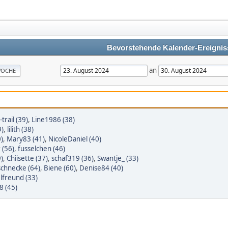
Bevorstehende Kalender-Ereignis
an
OCHE
trail (39)
,
Line1986 (38)
9)
,
lilith (38)
0)
,
Mary83 (41)
,
NicoleDaniel (40)
 (56)
,
fusselchen (46)
9)
,
Chiisette (37)
,
schaf319 (36)
,
Swantje_ (33)
chnecke (64)
,
Biene (60)
,
Denise84 (40)
lfreund (33)
8 (45)