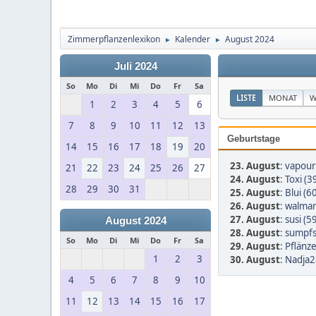
Zimmerpflanzenlexikon
Kalender
August 2024
►
►
Juli 2024
So
Mo
Di
Mi
Do
Fr
Sa
LISTE
MONAT
W
1
2
3
4
5
6
7
8
9
10
11
12
13
Geburtstage
14
15
16
17
18
19
20
23. August
:
vapour-
21
22
23
24
25
26
27
24. August
:
Toxi (3
28
29
30
31
25. August
:
Blui (6
26. August
:
walmar
27. August
:
susi (5
August 2024
28. August
:
sumpfs
So
Mo
Di
Mi
Do
Fr
Sa
29. August
:
Pflänze
1
2
3
30. August
:
Nadja2
4
5
6
7
8
9
10
11
12
13
14
15
16
17