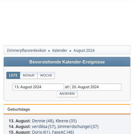
Zimmerpflanzenlexikon
Kalender
August 2024
►
►
Bevorstehende Kalender-Ereignisse
LISTE
MONAT
WOCHE
an
Geburtstage
13. August
:
Dennie (48)
,
Kleene (35)
14. August
:
verdilisa (57)
,
zimmerdschungel (37)
15. August
:
Doris (61)
,
FaxeAC (46)