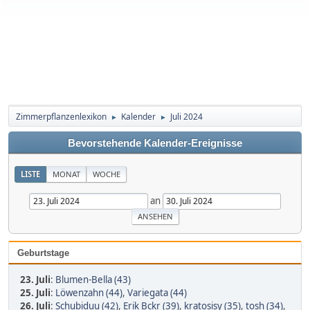
Zimmerpflanzenlexikon
Kalender
Juli 2024
►
►
Bevorstehende Kalender-Ereignisse
LISTE
MONAT
WOCHE
an
Geburtstage
23. Juli
:
Blumen-Bella (43)
25. Juli
:
Löwenzahn (44)
,
Variegata (44)
26. Juli
:
Schubiduu (42)
,
Erik Bckr (39)
,
kratosisy (35)
,
tosh (34)
,