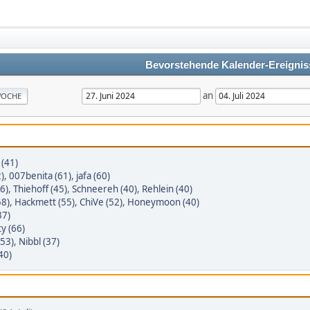
Bevorstehende Kalender-Ereignis
an
OCHE
(41)
2)
,
007benita (61)
,
jafa (60)
6)
,
Thiehoff (45)
,
Schneereh (40)
,
Rehlein (40)
58)
,
Hackmett (55)
,
ChiVe (52)
,
Honeymoon (40)
37)
y (66)
(53)
,
Nibbl (37)
40)