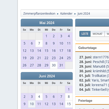
Zimmerpflanzenlexikon
Kalender
Juni 2024
►
►
Mai 2024
So
Mo
Di
Mi
Do
Fr
Sa
LISTE
MONAT
W
1
2
3
4
5
6
7
8
9
10
11
Geburtstage
12
13
14
15
16
17
18
27. Juni
:
stern1776 
19
20
21
22
23
24
25
28. Juni
:
Peschill (7
26
27
28
29
30
31
29. Juni
:
Manu68 (5
30. Juni
:
kriimhild (
01. Juli
:
Trollkatze (
Juni 2024
02. Juli
:
Yaris
,
Smart
So
Mo
Di
Mi
Do
Fr
Sa
03. Juli
:
loreena71 
1
04. Juli
:
Tinkerbell (
2
3
4
5
6
7
8
Feiertage
9
10
11
12
13
14
15