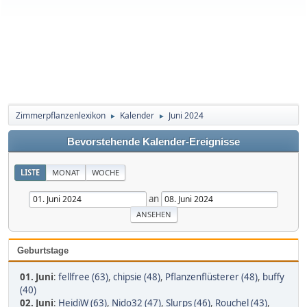
Zimmerpflanzenlexikon
Kalender
Juni 2024
►
►
Bevorstehende Kalender-Ereignisse
LISTE
MONAT
WOCHE
an
Geburtstage
01. Juni
:
fellfree (63)
,
chipsie (48)
,
Pflanzenflüsterer (48)
,
buffy
(40)
02. Juni
:
HeidiW (63)
,
Nido32 (47)
,
Slurps (46)
,
Rouchel (43)
,