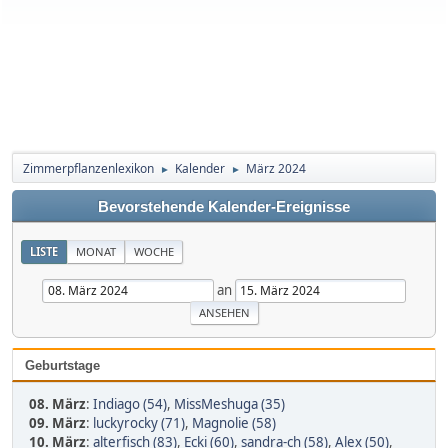
Zimmerpflanzenlexikon
Kalender
März 2024
►
►
Bevorstehende Kalender-Ereignisse
LISTE
MONAT
WOCHE
an
Geburtstage
08. März
:
Indiago (54)
,
MissMeshuga (35)
09. März
:
luckyrocky (71)
,
Magnolie (58)
10. März
:
alterfisch (83)
,
Ecki (60)
,
sandra-ch (58)
,
Alex (50)
,