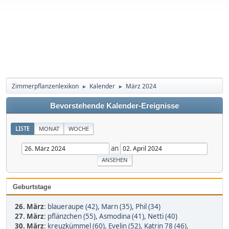
Zimmerpflanzenlexikon
Kalender
März 2024
►
►
Bevorstehende Kalender-Ereignisse
LISTE
MONAT
WOCHE
an
Geburtstage
26. März
:
blaueraupe (42)
,
Marn (35)
,
Phil (34)
27. März
:
pflänzchen (55)
,
Asmodina (41)
,
Netti (40)
30. März
:
kreuzkümmel (60)
,
Evelin (52)
,
Katrin 78 (46)
,