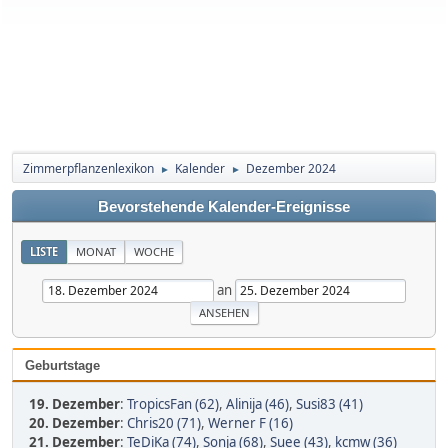
Zimmerpflanzenlexikon
Kalender
Dezember 2024
►
►
Bevorstehende Kalender-Ereignisse
LISTE
MONAT
WOCHE
an
Geburtstage
19. Dezember
:
TropicsFan (62)
,
Alinija (46)
,
Susi83 (41)
20. Dezember
:
Chris20 (71)
,
Werner F (16)
21. Dezember
:
TeDiKa (74)
,
Sonja (68)
,
Suee (43)
,
kcmw (36)