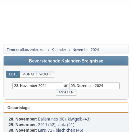
Zimmerpflanzenlexikon
Kalender
November 2024
►
►
Bevorstehende Kalender-Ereignisse
LISTE
MONAT
WOCHE
an
Geburtstage
28. November
:
Ballantines (68)
,
kiwigelb (43)
29. November
:
2911 (52)
,
latita (41)
30. November
:
Lars (73)
,
blechichen (46)