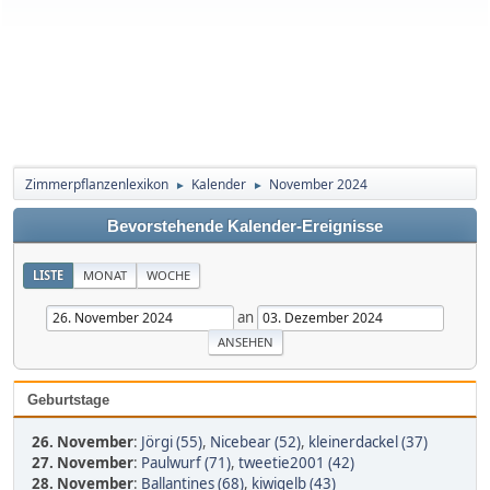
Zimmerpflanzenlexikon
Kalender
November 2024
►
►
Bevorstehende Kalender-Ereignisse
LISTE
MONAT
WOCHE
an
Geburtstage
26. November
:
Jörgi (55)
,
Nicebear (52)
,
kleinerdackel (37)
27. November
:
Paulwurf (71)
,
tweetie2001 (42)
28. November
:
Ballantines (68)
,
kiwigelb (43)