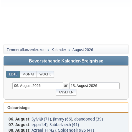
Zimmerpflanzenlexikon
Kalender
August 2026
►
►
Bevorstehende Kalender-Ereignisse
LISTE
MONAT
WOCHE
an
Geburtstage
06. August
:
Sylvi@ (71)
,
Jimmy (66)
,
abandoned (39)
07. August
:
eppi (44)
,
Sabbelviech (41)
08. August
:
Azrael_H (42)
,
Goldengel1985 (41)