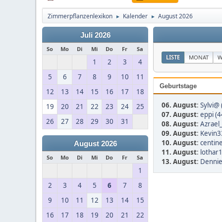
Zimmerpflanzenlexikon
Kalender
August 2026
►
►
Juli 2026
So
Mo
Di
Mi
Do
Fr
Sa
LISTE
MONAT
W
1
2
3
4
5
6
7
8
9
10
11
Geburtstage
12
13
14
15
16
17
18
06. August
:
Sylvi@ 
19
20
21
22
23
24
25
07. August
:
eppi (4
26
27
28
29
30
31
08. August
:
Azrael
09. August
:
Kevin3
10. August
:
centine
August 2026
11. August
:
lothar
So
Mo
Di
Mi
Do
Fr
Sa
13. August
:
Dennie
1
2
3
4
5
6
7
8
9
10
11
12
13
14
15
16
17
18
19
20
21
22