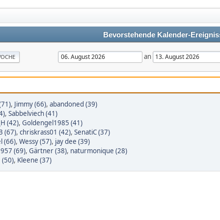
Bevorstehende Kalender-Ereignis
an
OCHE
(71)
,
Jimmy (66)
,
abandoned (39)
4)
,
Sabbelviech (41)
_H (42)
,
Goldengel1985 (41)
3 (67)
,
chriskrass01 (42)
,
SenatiC (37)
l (66)
,
Wessy (57)
,
jay dee (39)
1957 (69)
,
Gärtner (38)
,
naturmonique (28)
 (50)
,
Kleene (37)