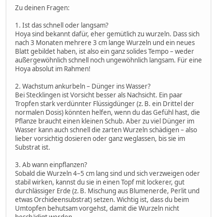
Zu deinen Fragen:
1. Ist das schnell oder langsam?
Hoya sind bekannt dafür, eher gemütlich zu wurzeln. Dass sich
nach 3 Monaten mehrere 3 cm lange Wurzeln und ein neues
Blatt gebildet haben, ist also ein ganz solides Tempo – weder
außergewöhnlich schnell noch ungewöhnlich langsam. Für eine
Hoya absolut im Rahmen!
2. Wachstum ankurbeln – Dünger ins Wasser?
Bei Stecklingen ist Vorsicht besser als Nachsicht. Ein paar
Tropfen stark verdünnter Flüssigdünger (z. B. ein Drittel der
normalen Dosis) könnten helfen, wenn du das Gefühl hast, die
Pflanze braucht einen kleinen Schub. Aber zu viel Dünger im
Wasser kann auch schnell die zarten Wurzeln schädigen – also
lieber vorsichtig dosieren oder ganz weglassen, bis sie im
Substrat ist.
3. Ab wann einpflanzen?
Sobald die Wurzeln 4–5 cm lang sind und sich verzweigen oder
stabil wirken, kannst du sie in einen Topf mit lockerer, gut
durchlässiger Erde (z. B. Mischung aus Blumenerde, Perlit und
etwas Orchideensubstrat) setzen. Wichtig ist, dass du beim
Umtopfen behutsam vorgehst, damit die Wurzeln nicht