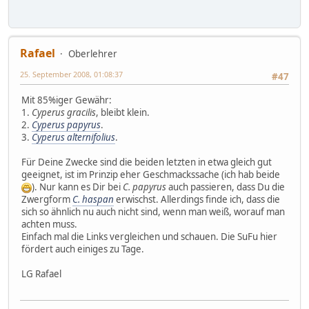
Rafael
Oberlehrer
25. September 2008, 01:08:37
#47
Mit 85%iger Gewähr:
1.
Cyperus gracilis
, bleibt klein.
2.
Cyperus papyrus
.
3.
Cyperus alternifolius
.
Für Deine Zwecke sind die beiden letzten in etwa gleich gut
geeignet, ist im Prinzip eher Geschmackssache (ich hab beide
). Nur kann es Dir bei
C. papyrus
auch passieren, dass Du die
Zwergform
C. haspan
erwischst. Allerdings finde ich, dass die
sich so ähnlich nu auch nicht sind, wenn man weiß, worauf man
achten muss.
Einfach mal die Links vergleichen und schauen. Die SuFu hier
fördert auch einiges zu Tage.
LG Rafael