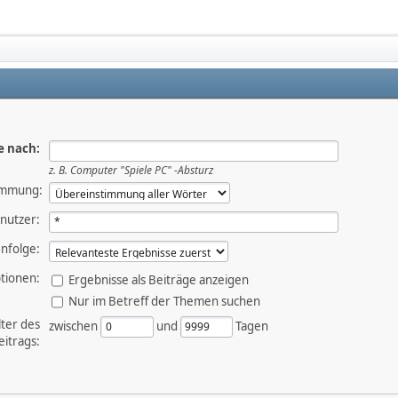
e nach:
z. B.
Computer "Spiele PC" -Absturz
immung:
nutzer:
nfolge:
tionen:
Ergebnisse als Beiträge anzeigen
Nur im Betreff der Themen suchen
lter des
zwischen
und
Tagen
eitrags: