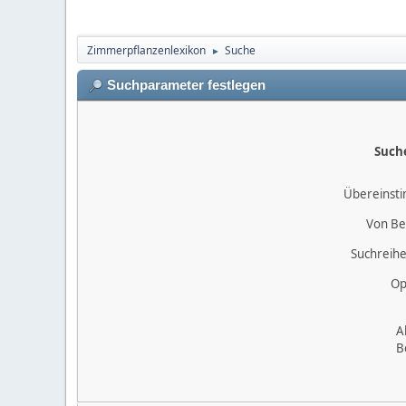
Zimmerpflanzenlexikon
Suche
►
Suchparameter festlegen
Such
Übereinst
Von Be
Suchreihe
Op
A
B