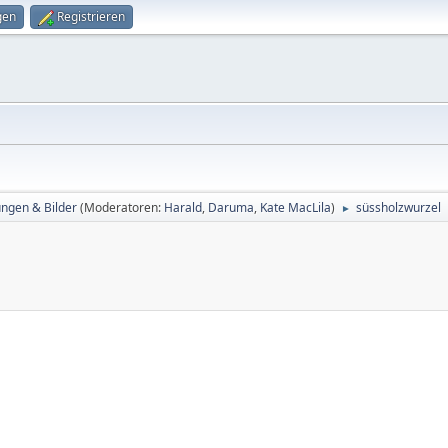
gen
Registrieren
ungen & Bilder
(Moderatoren:
Harald
,
Daruma
,
Kate MacLila
)
süssholzwurzel
►