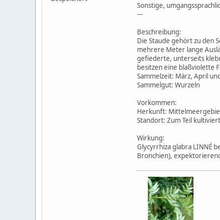
Sonstige, umgangssprachl
---
Beschreibung:
Die Staude gehört zu den S
mehrere Meter lange Ausläuf
gefiederte, unterseits kleb
besitzen eine blaßviolette 
Sammelzeit: März, April u
Sammelgut: Wurzeln
Vorkommen:
Herkunft: Mittelmeergebie
Standort: Zum Teil kultivie
Wirkung:
Glycyrrhiza glabra LINNÉ b
Bronchien), expektorieren