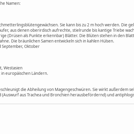
iche Namen:
chmetterlingsblütengewächsen. Sie kann bis zu 2 m hoch werden. Die gel
er, aus denen oberirdisch aufrechte, stielrunde bis kantige Triebe wach
rige (Drüsen als Punkte erkennbar) Blätter. Die Blüten stehen in den Blatt
Fahne. Die bräunlichen Samen entwickeln sich in kahlen Hülsen.
nd September, Oktober
t, Westasien
rt in europäischen Ländern.
eschleunigt die Abheilung von Magengeschwüren. Sie wirkt außerdem sek
d (Auswurf aus Trachea und Bronchien herausbefördernd) und antiphlog