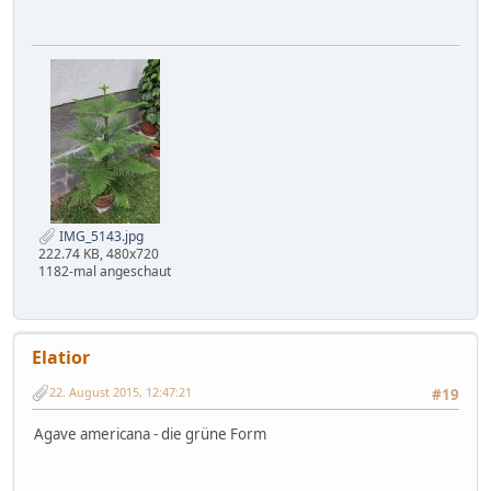
IMG_5143.jpg
222.74 KB, 480x720
1182-mal angeschaut
Elatior
22. August 2015, 12:47:21
#19
Agave americana - die grüne Form