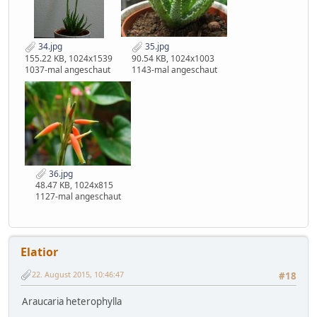
34.jpg
35.jpg
155.22 KB, 1024x1539
90.54 KB, 1024x1003
1037-mal angeschaut
1143-mal angeschaut
36.jpg
48.47 KB, 1024x815
1127-mal angeschaut
Elatior
22. August 2015, 10:46:47
#18
Araucaria heterophylla