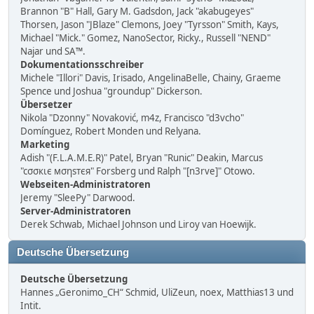
Brannon "B" Hall, Gary M. Gadsdon, Jack "akabugeyes"
Thorsen, Jason "JBlaze" Clemons, Joey "Tyrsson" Smith, Kays,
Michael "Mick." Gomez, NanoSector, Ricky., Russell "NEND"
Najar und SA™.
Dokumentationsschreiber
Michele "Illori" Davis, Irisado, AngelinaBelle, Chainy, Graeme
Spence und Joshua "groundup" Dickerson.
Übersetzer
Nikola "Dzonny" Novaković, m4z, Francisco "d3vcho"
Domínguez, Robert Monden und Relyana.
Marketing
Adish "(F.L.A.M.E.R)" Patel, Bryan "Runic" Deakin, Marcus
"cσσкιє мσηѕтєя" Forsberg und Ralph "[n3rve]" Otowo.
Webseiten-Administratoren
Jeremy "SleePy" Darwood.
Server-Administratoren
Derek Schwab, Michael Johnson und Liroy van Hoewijk.
Deutsche Übersetzung
Deutsche Übersetzung
Hannes „Geronimo_CH“ Schmid, UliZeun, noex, Matthias13 und
Intit.