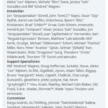
Aleksi "Lex" Kilpinen, Michele "Illori" Davis, Jessica "Suki"
González und Will "Kindred" Wagner.
Entwickler
Jon "Sesquipedalian" Stovell, John "live627" Rayes, Oscar "Ozp"
Rydhé, Aaron van Geffen, Antechinus, Bjoern "Bloc"
Kristiansen, Brad "IchBin™" Grow, Colin Schoen, emanuele,
Hendrik Jan "Compuart" Visser, Jessica "Suki" González, Jon
"Sesquipedalian" Stovell, Juan "JayBachatero" Hernandez, Karl
"RegularExpression" Benson, Matthew "Labradoodle-360"
Kerle, Grudge, Michael "Oldiesmann" Eshom, Michael "Thantos"
Miller, Norv, Peter "Arantor" Spicer, Selman "[SiNaN]" Eser,
Shawn Bulen, Shitiz "Dragooon" Garg, Theodore "Orstio"
Hildebrandt, Thorsten "TE" Eurich und winrules.
Support-Spezialisten
Will "Kindred" Wagner, Doug Heffernan, lurkalot, Steve, Aleksi
"Lex" Kilpinen, br360, GigaWatt, ziycon, Adam Tallon, Bigguy,
Bruno "margarett" Alves, CapadY, ChalkCat, Chas Large,
Duncan85, gbsothere, JimM, Justyne, Kat, Kevin
"greyknight17" Hou, Krash, Mashby, Michael Colin Blaber, Old
Fossil, S-Ace, shadav, Storman™, Wade "sησω" Poulsen und
xenovanis.
Customizer
Diego Andrés, GL700Wing, Johnnie "TwitchisMental" Ballew,
Jonathan "vbgamer45" Valentin, Sami "SychO" Mazouz,