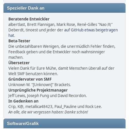
Spezieller Dank an
Beratende Entwickler
albertlast, Brett Flannigan, Mark Rose, René-Gilles "Nao 尚"
Deberdt, tinoest und jeder der
auf GitHub etwas beigetragen
hat
.
Beta-Tester
Die unbezahlbaren Wenigen, die unermüdlich Fehler finden,
Feedback geben und die Entwickler noch wahnsinniger
machen.
Übersetzer
Vielen Dank für Eure Mühe, damit Menschen überall auf der
Welt SMF benutzen können.
Gründervater von SMF
Unknown W. "[Unknown]" Brackets.
Ursprüngliche Projektmanager
Jeff Lewis, Joseph Fung und David Recordon.
In Gedenken an
Crip, K@, metallica48423, Paul_Pauline und Rock Lee.
An alle, die wir vergessen haben: Danke schön!
Software/Grafik