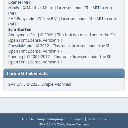
License (MIT)
Minify
| © Matthias Mullie | Licensed under
The MIT License
(MIT)
PHP-Punycode
| © True B.V. | Licensed under
The MIT License
(MIT)
Schriftarten
Anonymous Pro
| © 2009 | This font is licensed under the SIL
Open Font License, Version 1.1
ConsolaMono
| © 2012 | This font is licensed under the SIL
Open Font License, Version 1.1
Phennig
| © 2009-2012 | This font is licensed under the SIL
Open Font License, Version 1.1
Forum Urheberrecht
SMF 2.1.6 © 2025
,
Simple Machines
|
|
Hilfe
Nutzungsbedingungen und Regeln
Nach oben ▲
,
SMF 2.1.6 © 2025
Simple Machines