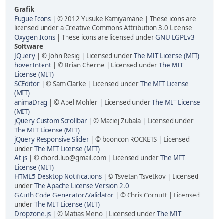
Grafik
Fugue Icons
| © 2012 Yusuke Kamiyamane | These icons are
licensed under a Creative Commons Attribution 3.0 License
Oxygen Icons
| These icons are licensed under
GNU LGPLv3
Software
JQuery
| © John Resig | Licensed under
The MIT License (MIT)
hoverIntent
| © Brian Cherne | Licensed under
The MIT
License (MIT)
SCEditor
| © Sam Clarke | Licensed under
The MIT License
(MIT)
animaDrag
| © Abel Mohler | Licensed under
The MIT License
(MIT)
jQuery Custom Scrollbar
| © Maciej Zubala | Licensed under
The MIT License (MIT)
jQuery Responsive Slider
| © booncon ROCKETS | Licensed
under
The MIT License (MIT)
At.js
| © chord.luo@gmail.com | Licensed under
The MIT
License (MIT)
HTML5 Desktop Notifications
| © Tsvetan Tsvetkov | Licensed
under
The Apache License Version 2.0
GAuth Code Generator/Validator
| © Chris Cornutt | Licensed
under
The MIT License (MIT)
Dropzone.js
| © Matias Meno | Licensed under
The MIT