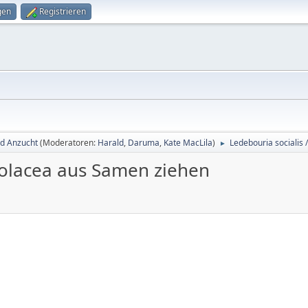
gen
Registrieren
d Anzucht
(Moderatoren:
Harald
,
Daruma
,
Kate MacLila
)
Ledebouria socialis 
►
 violacea aus Samen ziehen