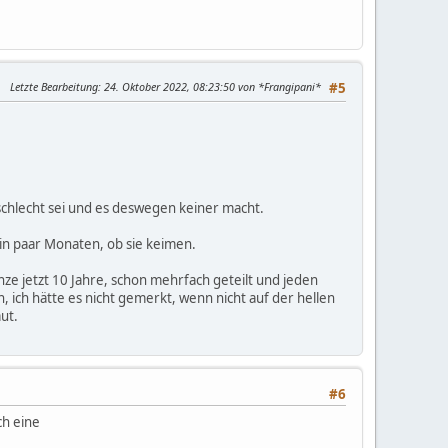
Letzte Bearbeitung
: 24. Oktober 2022, 08:23:50 von *Frangipani*
#5
 schlecht sei und es deswegen keiner macht.
 ein paar Monaten, ob sie keimen.
anze jetzt 10 Jahre, schon mehrfach geteilt und jeden
, ich hätte es nicht gemerkt, wenn nicht auf der hellen
ut.
#6
ch eine