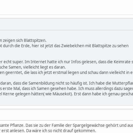
zeigen sich Blattspitzen.
durch die Erde, hier ist jetzt das Zwiebelchen mit Blattspitze zu sehen
er echt super. Im Internet hatte ich nur Infos gelesen, dass die Keimrate
che Samen, vielleicht liegt es daran.
n geerntet, die lass ich jetzt erstmal liegen und schau dann vielleicht in
r daran, dass die Samenbildung nicht so häufig ist. Ich habe die Mutterpfl
s erste Mal, dass ich Samen gesehen habe. Ich muss allerdings dazu sagen
el Kerne gelegen hätten( wie Mäusekot). Erst dann habe ich genau gescha
essante Pflanze. Das sie zu der Familie der Spargelgewächse gehört und au
r erst anlesen. Da wäre ich so nicht drauf gekommen.