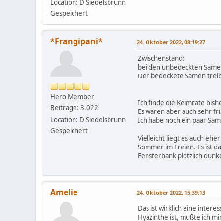
Location: D Siedelsbrunn
Gespeichert
*Frangipani*
24. Oktober 2022, 08:19:27
Zwischenstand:
bei den unbedeckten Samen 
Der bedeckete Samen treibt 
Hero Member
Ich finde die Keimrate bish
Beiträge: 3.022
Es waren aber auch sehr fris
Location: D Siedelsbrunn
Ich habe noch ein paar Same
Gespeichert
Vielleicht liegt es auch ehe
Sommer im Freien. Es ist da
Fensterbank plötzlich dunk
Amelie
24. Oktober 2022, 15:39:13
Das ist wirklich eine inter
Hyazinthe ist, mußte ich mi