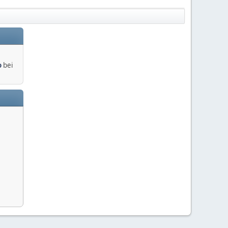
o
bei